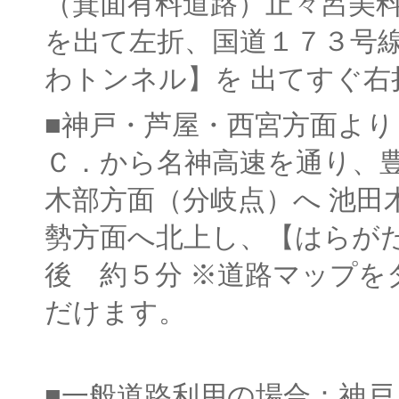
（箕面有料道路）止々呂美料金
を出て左折、国道１７３号
わトンネル】を 出てすぐ
■神戸・芦屋・西宮方面より
Ｃ．から名神高速を通り、
木部方面（分岐点）へ 池田
勢方面へ北上し、【はらが
後 約５分 ※道路マップを
だけます。
■一般道路利用の場合：神