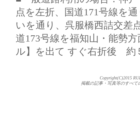
点を左折、国道171号線を
いを通り、呉服橋西詰交差点
道173号線を福知山・能勢
ル】を出て すぐ右折後 約
Copyright(C)2015 RUR
掲載の記事・写真等のすべて